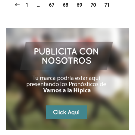
1
…
67
68
69
70
71