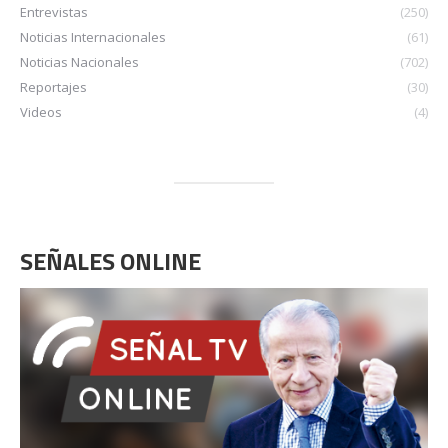
Entrevistas
(250)
Noticias Internacionales
(61)
Noticias Nacionales
(702)
Reportajes
(30)
Videos
(4)
SEÑALES ONLINE