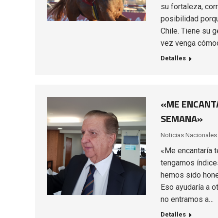
su fortaleza, co
posibilidad porq
Chile. Tiene su g
vez venga cómod
Detalles
«ME ENCANTA
SEMANA»
Noticias Nacionales
«Me encantaría t
tengamos índices
hemos sido hones
Eso ayudaría a o
no entramos a…
Detalles