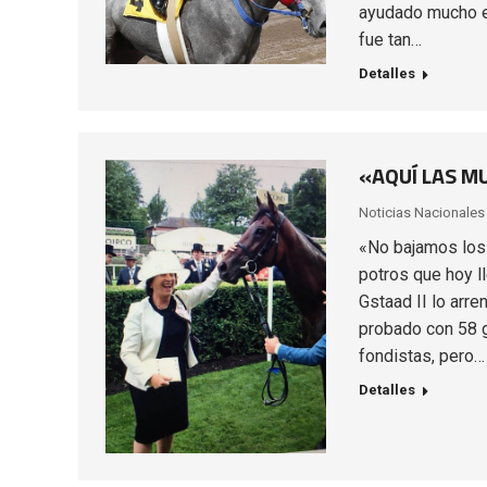
ayudado mucho es
fue tan…
Detalles
«AQUÍ LAS M
Noticias Nacionales
«No bajamos los 
potros que hoy ll
Gstaad II lo arr
probado con 58 g
fondistas, pero…
Detalles