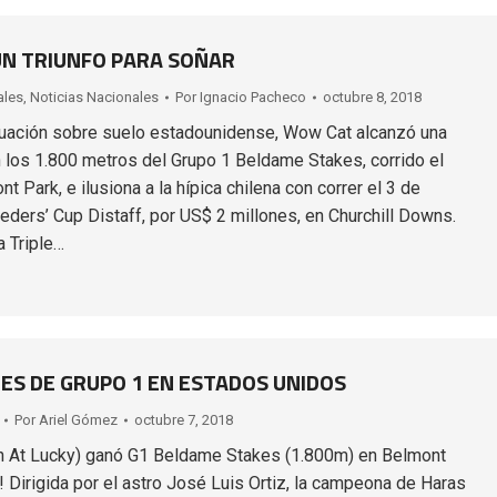
N TRIUNFO PARA SOÑAR
ales
,
Noticias Nacionales
Por
Ignacio Pacheco
octubre 8, 2018
tuación sobre suelo estadounidense, Wow Cat alcanzó una
en los 1.800 metros del Grupo 1 Beldame Stakes, corrido el
 Park, e ilusiona a la hípica chilena con correr el 3 de
eders’ Cup Distaff, por US$ 2 millones, en Churchill Downs.
a Triple…
ES DE GRUPO 1 EN ESTADOS UNIDOS
Por
Ariel Gómez
octubre 7, 2018
n At Lucky) ganó G1 Beldame Stakes (1.800m) en Belmont
! Dirigida por el astro José Luis Ortiz, la campeona de Haras