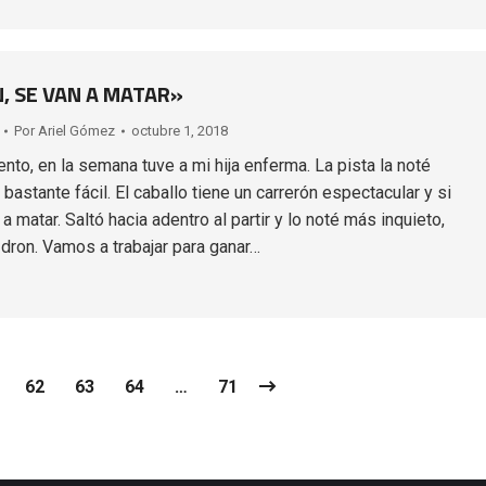
N, SE VAN A MATAR»
Por
Ariel Gómez
octubre 1, 2018
to, en la semana tuve a mi hija enferma. La pista la noté
o bastante fácil. El caballo tiene un carrerón espectacular y si
 a matar. Saltó hacia adentro al partir y lo noté más inquieto,
l dron. Vamos a trabajar para ganar…
62
63
64
…
71