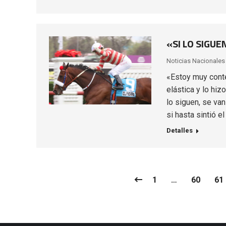
«SI LO SIGUE
Noticias Nacionales
«Estoy muy conten
elástica y lo hiz
lo siguen, se van
si hasta sintió e
Detalles
1
…
60
61