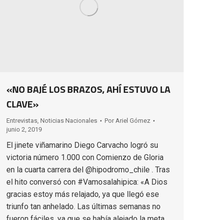
«NO BAJÉ LOS BRAZOS, AHÍ ESTUVO LA
CLAVE»
Entrevistas
,
Noticias Nacionales
Por
Ariel Gómez
junio 2, 2019
El jinete viñamarino Diego Carvacho logró su
victoria número 1.000 con Comienzo de Gloria
en la cuarta carrera del @hipodromo_chile . Tras
el hito conversó con #Vamosalahipica: «A Dios
gracias estoy más relajado, ya que llegó ese
triunfo tan anhelado. Las últimas semanas no
fueron fáciles, ya que se había alejado la meta.