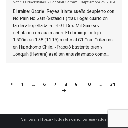
Noticias Nacionales
Por
Ariel Gómez
septiembre 26, 2019
El trainer Gabriel Reyes Iriarte sueña despierto con
No Pain No Gain (Gstaad II) tras llegar cuarto en
tardía atropellada en el G1 Dos Mil Guineas,
debutando en sus manos. El domingo cotejó
1.500m en 1.38 (11.15) rumbo al G1 Gran Criterium
en Hipódromo Chile: «Trabajó bastante bien y
Joaquín (Herrera) está tan entusiasmado como…
1
…
6
7
8
9
10
…
34
Vamos a la Hípica - Todos los derechos reservados.