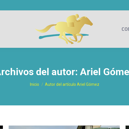
CO
rchivos del autor:
Ariel Góm
Estás aquí:
Inicio
Autor del artículo Ariel Gómez