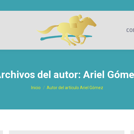
CO
rchivos del autor:
Ariel Góm
Estás aquí:
Inicio
Autor del artículo Ariel Gómez