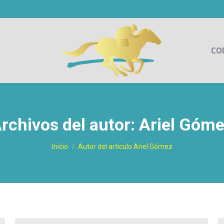
CO
rchivos del autor:
Ariel Góm
Estás aquí:
Inicio
Autor del artículo Ariel Gómez